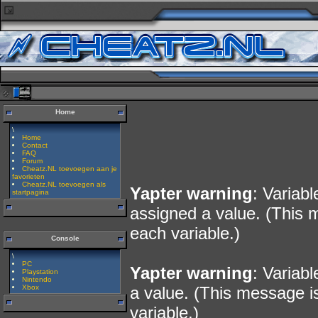
Home
\
Home
Contact
FAQ
Forum
Cheatz.NL toevoegen aan je
favorieten
Cheatz.NL toevoegen als
Yapter warning
: Variab
startpagina
assigned a value. (This 
each variable.)
Console
\
PC
Yapter warning
: Variab
Playstation
Nintendo
Xbox
a value. (This message i
variable.)