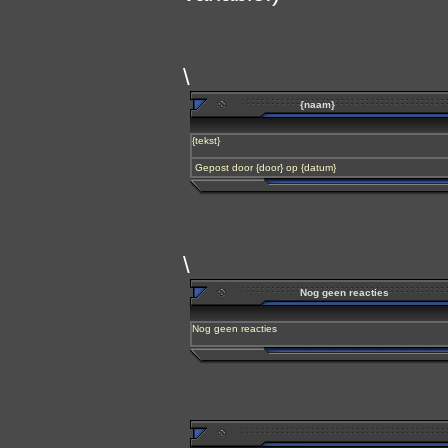
\
{naam}
{tekst}
Gepost door {door} op {datum}
\
Nog geen reacties
Nog geen reacties