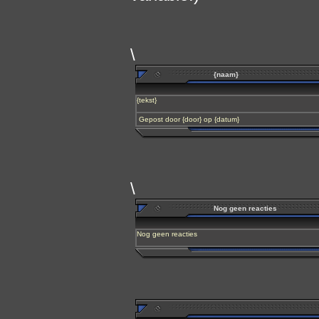
\
{naam}
{tekst}
Gepost door {door} op {datum}
\
Nog geen reacties
Nog geen reacties