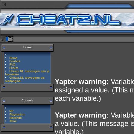
Home
\
Home
Contact
FAQ
Forum
Cheatz.NL toevoegen aan je
favorieten
Cheatz.NL toevoegen als
Yapter warning
: Variab
startpagina
assigned a value. (This 
each variable.)
Console
\
PC
Yapter warning
: Variab
Playstation
Nintendo
Xbox
a value. (This message i
variable.)