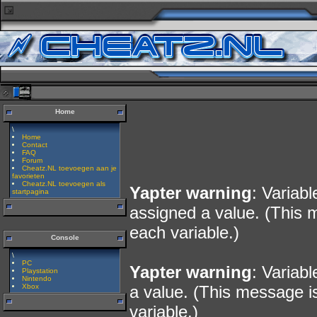
Home
\
Home
Contact
FAQ
Forum
Cheatz.NL toevoegen aan je
favorieten
Cheatz.NL toevoegen als
Yapter warning
: Variab
startpagina
assigned a value. (This 
each variable.)
Console
\
PC
Yapter warning
: Variab
Playstation
Nintendo
Xbox
a value. (This message i
variable.)