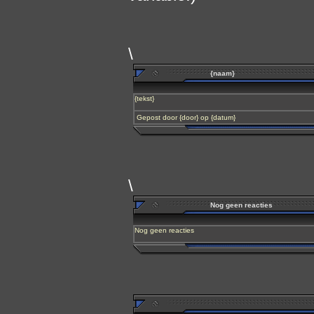
\
{naam}
{tekst}
Gepost door {door} op {datum}
\
Nog geen reacties
Nog geen reacties